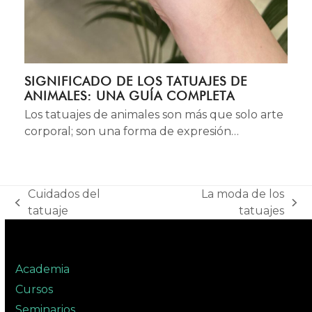
SIGNIFICADO DE LOS TATUAJES DE
ANIMALES: UNA GUÍA COMPLETA
Los tatuajes de animales son más que solo arte
corporal; son una forma de expresión…
Cuidados del
La moda de los
previous
next
tatuaje
tatuajes
post:
post:
Academia
Cursos
Seminarios